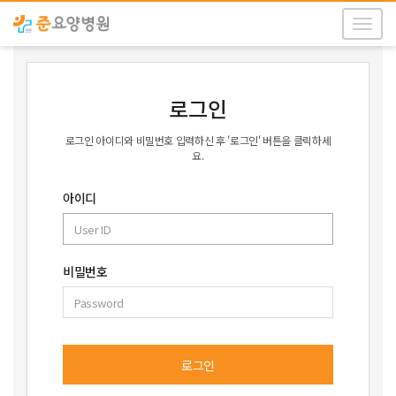
T
o
g
g
l
로그인
e
n
로그인 아이디와 비밀번호 입력하신 후 '로그인' 버튼을 클릭하세
a
요.
v
i
아이디
g
a
t
i
비밀번호
o
n
로그인